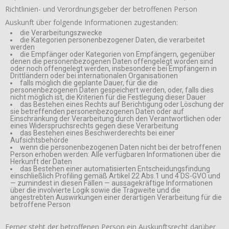
Richtlinien- und Verordnungsgeber der betroffenen Person
Auskunft über folgende Informationen zugestanden:
die Verarbeitungszwecke
die Kategorien personenbezogener Daten, die verarbeitet
werden
die Empfänger oder Kategorien von Empfängern, gegenüber
denen die personenbezogenen Daten offengelegt worden sind
oder noch offengelegt werden, insbesondere bei Empfängern in
Drittländern oder bei internationalen Organisationen
falls möglich die geplante Dauer, für die die
personenbezogenen Daten gespeichert werden, oder, falls dies
nicht möglich ist, die Kriterien für die Festlegung dieser Dauer
das Bestehen eines Rechts auf Berichtigung oder Löschung der
sie betreffenden personenbezogenen Daten oder auf
Einschränkung der Verarbeitung durch den Verantwortlichen oder
eines Widerspruchsrechts gegen diese Verarbeitung
das Bestehen eines Beschwerderechts bei einer
Aufsichtsbehörde
wenn die personenbezogenen Daten nicht bei der betroffenen
Person erhoben werden: Alle verfügbaren Informationen über die
Herkunft der Daten
das Bestehen einer automatisierten Entscheidungsfindung
einschließlich Profiling gemäß Artikel 22 Abs.1 und 4 DS-GVO und
— zumindest in diesen Fällen — aussagekräftige Informationen
über die involvierte Logik sowie die Tragweite und die
angestrebten Auswirkungen einer derartigen Verarbeitung für die
betroffene Person
Ferner steht der betroffenen Person ein Auskunftsrecht darüber