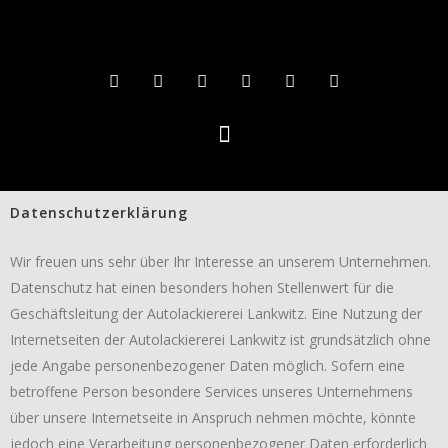
Datenschutzerklärung
Wir freuen uns sehr über Ihr Interesse an unserem Unternehmen.
Datenschutz hat einen besonders hohen Stellenwert für die
Geschäftsleitung der Autolackiererei Lankwitz. Eine Nutzung der
Internetseiten der Autolackiererei Lankwitz ist grundsätzlich ohne
jede Angabe personenbezogener Daten möglich. Sofern eine
betroffene Person besondere Services unseres Unternehmens
über unsere Internetseite in Anspruch nehmen möchte, könnte
jedoch eine Verarbeitung personenbezogener Daten erforderlich