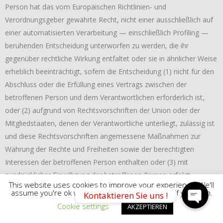
Person hat das vom Europäischen Richtlinien- und
Verordnungsgeber gewährte Recht, nicht einer ausschließlich auf
einer automatisierten Verarbeitung — einschließlich Profiling —
beruhenden Entscheidung unterworfen zu werden, die ihr
gegenüber rechtliche Wirkung entfaltet oder sie in ähnlicher Weise
erheblich beeinträchtigt, sofern die Entscheidung (1) nicht für den
Abschluss oder die Erfüllung eines Vertrags zwischen der
betroffenen Person und dem Verantwortlichen erforderlich ist,
oder (2) aufgrund von Rechtsvorschriften der Union oder der
Phone
Mitgliedstaaten, denen der Verantwortliche unterliegt, zulässig ist
und diese Rechtsvorschriften angemessene Maßnahmen zur
Wahrung der Rechte und Freiheiten sowie der berechtigten
Whatsapp
Interessen der betroffenen Person enthalten oder (3) mit
ausdrücklicher Einwilligung der betroffenen Person erfolgt.
This website uses cookies to improve your experience. We'll
assume you're ok with this, but you can opt-out if you wish.
Kontaktieren Sie uns !
Ist die Entscheidung (1) für den Abschluss oder die Erfüllung eines
Cookie settings
AKZEPTIEREN
Vertrags zwischen der betroffenen Person und dem